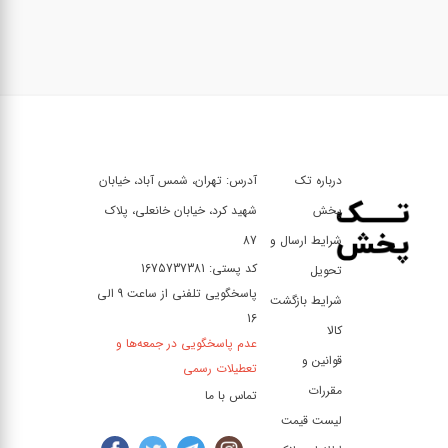
درباره تک
آدرس: تهران، شمس آباد، خیابان
پخش
شهید کرد، خیابان خانعلی، پلاک
شرایط ارسال و
87
کد پستی: 1675737381
تحویل
پاسخگویی تلفنی از ساعت 9 الی
شرایط بازگشت
16
کالا
عدم پاسخگویی در جمعه‌ها و
قوانین و
تعطیلات رسمی
مقررات
تماس با ما
لیست قیمت