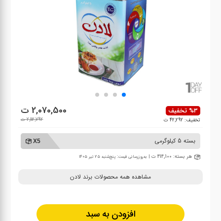
2,070,500 ت
%3 تخفیف
2,112,792 ت
تخفیف: 42,292 ت
بسته 5 کیلوگرمی
X5
هر بسته: 414,100 ت
| به‌روزرسانی قیمت: پنج‌شنبه ۲۵ تیر ۱۴۰۵
مشاهده همه محصولات برند لادن
افزودن به سبد