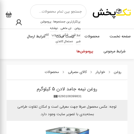
پرتکرارترین جستجوها:
پروموشن
روغن
تن ماهی
نوشابه
پرو شیر
شکر
سیروپ
کاله
صفحه نخست
محصولات
لیست قیمت
شرایط ارسال
شیر
دستمال کاغذی
شرایط مرجوعی
پروموشن‌ها
روغن
خواربار
کالای مصرفی
محصولات
روغن نیمه جامد لادن 5 کیلوگرم
6260108399831
توجه: عکس محصول صرفا جهت معرفی است و امکان تفاوت طراحی
بسته‌بندی با تصویر سایت وجود دارد.