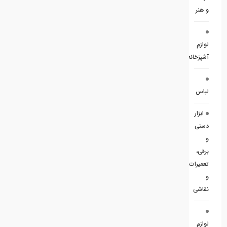
و هنر
لوازم
آشپزخانه
لباس
ابزار
دستی
و
برقی،
تعمیرات
و
نقاشی
لوازم