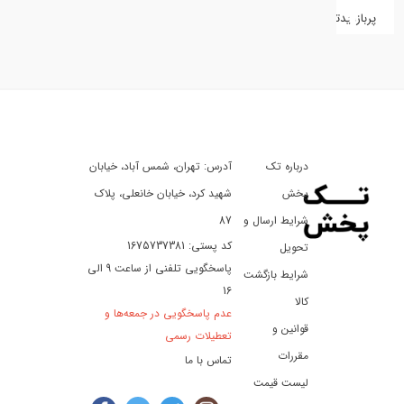
پربازدیدترین
کفش
کالای
دیجیتال
درباره تک
آدرس: تهران، شمس آباد، خیابان
ورزش،
سفر
پخش
شهید کرد، خیابان خانعلی، پلاک
و
شرایط ارسال و
87
تفریح
کد پستی: 1675737381
تحویل
پاسخگویی تلفنی از ساعت 9 الی
شرایط بازگشت
16
لوازم
کالا
عدم پاسخگویی در جمعه‌ها و
خودرو
قوانین و
تعطیلات رسمی
و
مقررات
تماس با ما
موتورسیکلت
لیست قیمت