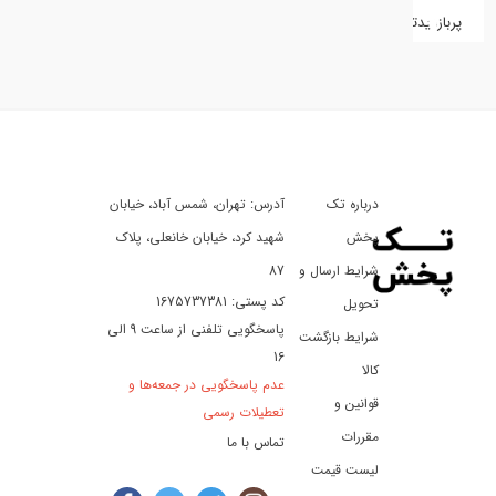
پربازدیدترین
کفش
کالای
دیجیتال
درباره تک
آدرس: تهران، شمس آباد، خیابان
ورزش،
سفر
پخش
شهید کرد، خیابان خانعلی، پلاک
و
شرایط ارسال و
87
تفریح
کد پستی: 1675737381
تحویل
پاسخگویی تلفنی از ساعت 9 الی
شرایط بازگشت
16
لوازم
کالا
عدم پاسخگویی در جمعه‌ها و
خودرو
قوانین و
تعطیلات رسمی
و
مقررات
تماس با ما
موتورسیکلت
لیست قیمت