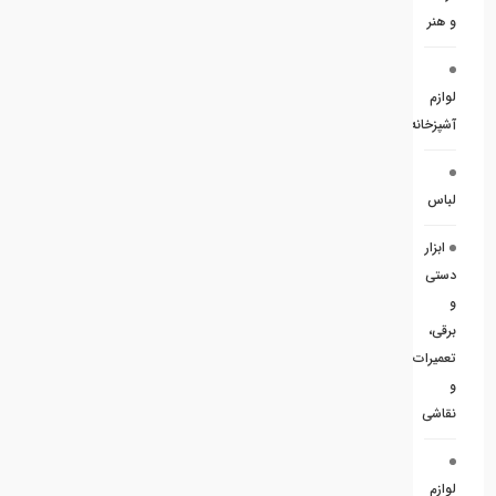
و هنر
لوازم
آشپزخانه
لباس
ابزار
دستی
و
برقی،
تعمیرات
و
نقاشی
لوازم