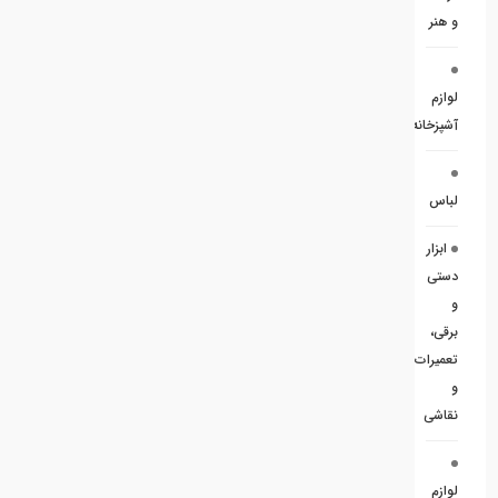
و هنر
لوازم
آشپزخانه
لباس
ابزار
دستی
و
برقی،
تعمیرات
و
نقاشی
لوازم