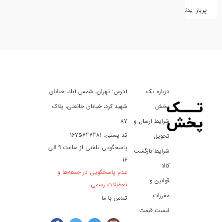
پربازدیدترین
کفش
کالای
دیجیتال
درباره تک
آدرس: تهران، شمس آباد، خیابان
ورزش،
سفر
پخش
شهید کرد، خیابان خانعلی، پلاک
و
شرایط ارسال و
87
تفریح
کد پستی: 1675737381
تحویل
پاسخگویی تلفنی از ساعت 9 الی
شرایط بازگشت
16
لوازم
کالا
عدم پاسخگویی در جمعه‌ها و
خودرو
قوانین و
تعطیلات رسمی
و
مقررات
تماس با ما
موتورسیکلت
لیست قیمت