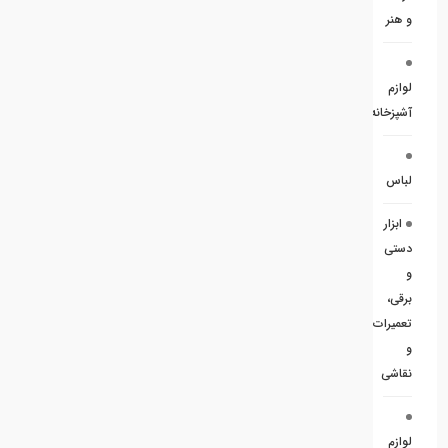
و هنر
لوازم
آشپزخانه
لباس
ابزار
دستی
و
برقی،
تعمیرات
و
نقاشی
لوازم