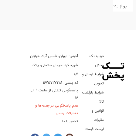
پربازدیدترین
کفش
کالای
دیجیتال
درباره تک
آدرس: تهران، شمس آباد، خیابان
ورزش،
سفر
پخش
شهید کرد، خیابان خانعلی، پلاک
و
شرایط ارسال و
87
تفریح
کد پستی: 1675737381
تحویل
پاسخگویی تلفنی از ساعت 9 الی
شرایط بازگشت
16
لوازم
کالا
عدم پاسخگویی در جمعه‌ها و
خودرو
قوانین و
تعطیلات رسمی
و
مقررات
تماس با ما
موتورسیکلت
لیست قیمت