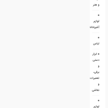
و هنر
لوازم
آشپزخانه
لباس
ابزار
دستی
و
برقی،
تعمیرات
و
نقاشی
لوازم