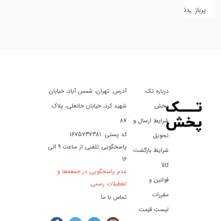
پربازدیدترین
کفش
کالای
دیجیتال
درباره تک
آدرس: تهران، شمس آباد، خیابان
ورزش،
سفر
پخش
شهید کرد، خیابان خانعلی، پلاک
و
شرایط ارسال و
87
تفریح
کد پستی: 1675737381
تحویل
پاسخگویی تلفنی از ساعت 9 الی
شرایط بازگشت
16
لوازم
کالا
عدم پاسخگویی در جمعه‌ها و
خودرو
قوانین و
تعطیلات رسمی
و
مقررات
تماس با ما
موتورسیکلت
لیست قیمت