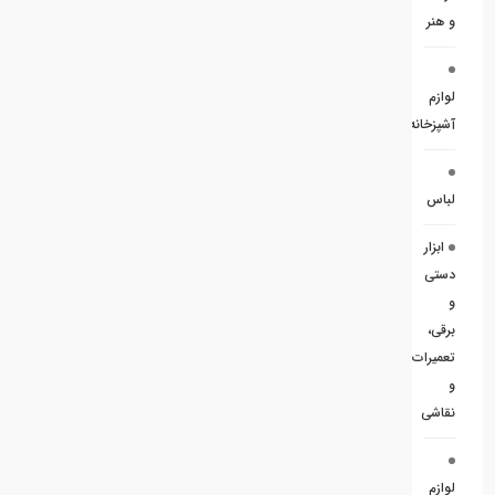
و هنر
لوازم
آشپزخانه
لباس
ابزار
دستی
و
برقی،
تعمیرات
و
نقاشی
لوازم