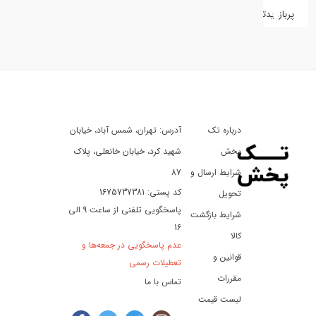
پربازدیدترین
کفش
کالای
دیجیتال
درباره تک
آدرس: تهران، شمس آباد، خیابان
ورزش،
سفر
پخش
شهید کرد، خیابان خانعلی، پلاک
و
شرایط ارسال و
87
تفریح
کد پستی: 1675737381
تحویل
پاسخگویی تلفنی از ساعت 9 الی
شرایط بازگشت
16
لوازم
کالا
عدم پاسخگویی در جمعه‌ها و
خودرو
قوانین و
تعطیلات رسمی
و
مقررات
تماس با ما
موتورسیکلت
لیست قیمت