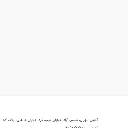
آدرس: تهران، شمس آباد، خیابان شهید کرد، خیابان خانعلی، پلاک 87
کد پستی: 1675737381