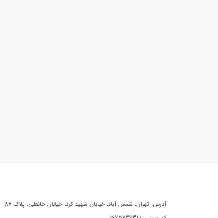
آدرس: تهران، شمس آباد، خیابان شهید کرد، خیابان خانعلی، پلاک 87
کد پستی: 1675737381