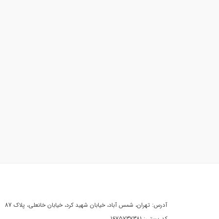
آدرس: تهران، شمس آباد، خیابان شهید کرد، خیابان خانعلی، پلاک 87
کد پستی: 1675737381