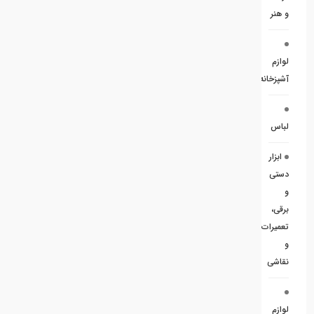
و هنر
لوازم
آشپزخانه
لباس
ابزار
دستی
و
برقی،
تعمیرات
و
نقاشی
لوازم