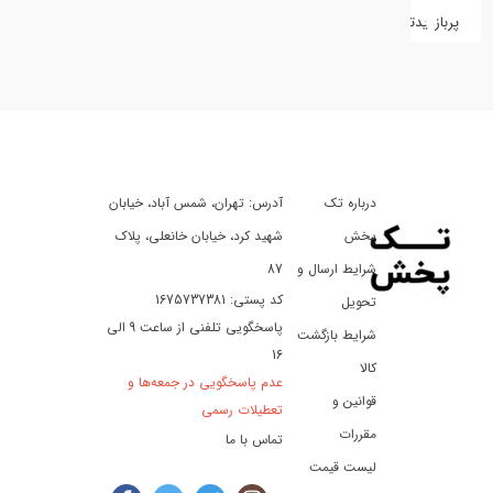
پربازدیدترین
کفش
کالای
دیجیتال
درباره تک
آدرس: تهران، شمس آباد، خیابان
ورزش،
سفر
پخش
شهید کرد، خیابان خانعلی، پلاک
و
شرایط ارسال و
87
تفریح
کد پستی: 1675737381
تحویل
پاسخگویی تلفنی از ساعت 9 الی
شرایط بازگشت
16
لوازم
کالا
عدم پاسخگویی در جمعه‌ها و
خودرو
قوانین و
تعطیلات رسمی
و
مقررات
تماس با ما
موتورسیکلت
لیست قیمت