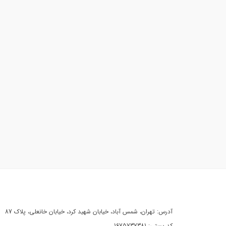
آدرس: تهران، شمس آباد، خیابان شهید کرد، خیابان خانعلی، پلاک 87
کد پستی: 1675737381