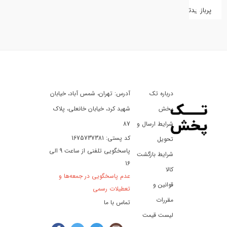
پربازدیدترین
کفش
کالای
دیجیتال
درباره تک
آدرس: تهران، شمس آباد، خیابان
ورزش،
سفر
پخش
شهید کرد، خیابان خانعلی، پلاک
و
شرایط ارسال و
87
تفریح
کد پستی: 1675737381
تحویل
پاسخگویی تلفنی از ساعت 9 الی
شرایط بازگشت
16
لوازم
کالا
عدم پاسخگویی در جمعه‌ها و
خودرو
قوانین و
تعطیلات رسمی
و
مقررات
تماس با ما
موتورسیکلت
لیست قیمت