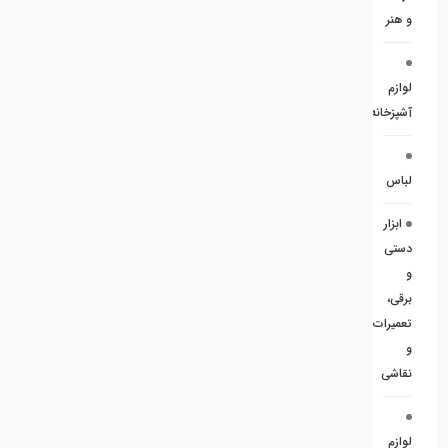
و هنر
لوازم
آشپزخانه
لباس
ابزار
دستی
و
برقی،
تعمیرات
و
نقاشی
لوازم