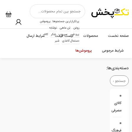
پرتکرارترین جستجوها:
پروموشن
روغن
تن ماهی
نوشابه
پرو شیر
سیروپ
شکر
کاله
صفحه نخست
محصولات
لیست قیمت
شرایط ارسال
دستمال کاغذی
شیر
شرایط مرجوعی
پروموشن‌ها
دسته‌بندی‌ها:
کالای
مصرفی
فرهنگ