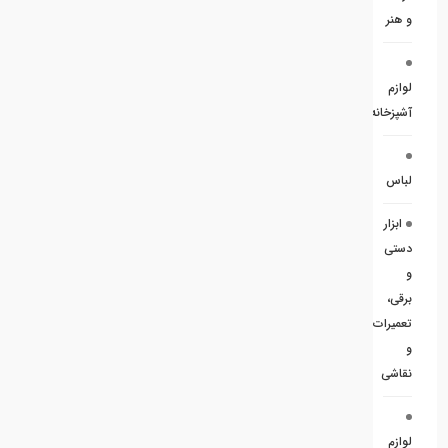
و هنر
لوازم
آشپزخانه
لباس
ابزار
دستی
و
برقی،
تعمیرات
و
نقاشی
لوازم