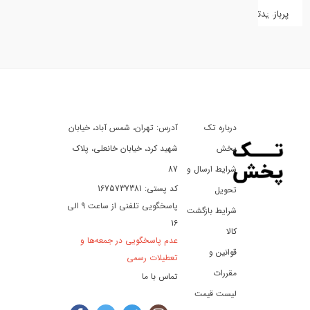
پربازدیدترین
کفش
کالای
دیجیتال
درباره تک
آدرس: تهران، شمس آباد، خیابان
ورزش،
سفر
پخش
شهید کرد، خیابان خانعلی، پلاک
و
شرایط ارسال و
87
تفریح
کد پستی: 1675737381
تحویل
پاسخگویی تلفنی از ساعت 9 الی
شرایط بازگشت
16
لوازم
کالا
عدم پاسخگویی در جمعه‌ها و
خودرو
قوانین و
تعطیلات رسمی
و
مقررات
تماس با ما
موتورسیکلت
لیست قیمت