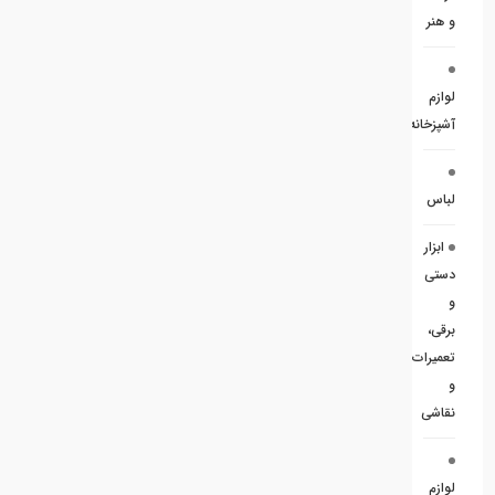
و هنر
لوازم
آشپزخانه
لباس
ابزار
دستی
و
برقی،
تعمیرات
و
نقاشی
لوازم