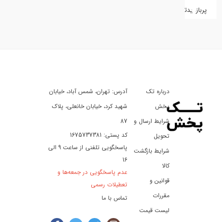
پربازدیدترین
کفش
کالای
دیجیتال
درباره تک
آدرس: تهران، شمس آباد، خیابان
ورزش،
سفر
پخش
شهید کرد، خیابان خانعلی، پلاک
و
شرایط ارسال و
87
تفریح
کد پستی: 1675737381
تحویل
پاسخگویی تلفنی از ساعت 9 الی
شرایط بازگشت
16
لوازم
کالا
عدم پاسخگویی در جمعه‌ها و
خودرو
قوانین و
تعطیلات رسمی
و
مقررات
تماس با ما
موتورسیکلت
لیست قیمت