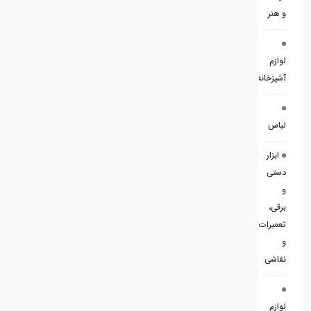
و هنر
لوازم
آشپزخانه
لباس
ابزار
دستی
و
برقی،
تعمیرات
و
نقاشی
لوازم