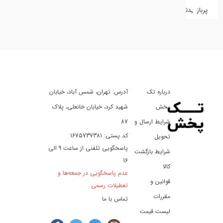
پربازدیدترین
کفش
کالای
دیجیتال
درباره تک
آدرس: تهران، شمس آباد، خیابان
ورزش،
سفر
پخش
شهید کرد، خیابان خانعلی، پلاک
و
شرایط ارسال و
87
تفریح
کد پستی: 1675737381
تحویل
پاسخگویی تلفنی از ساعت 9 الی
شرایط بازگشت
16
لوازم
کالا
عدم پاسخگویی در جمعه‌ها و
خودرو
قوانین و
تعطیلات رسمی
و
مقررات
تماس با ما
موتورسیکلت
لیست قیمت