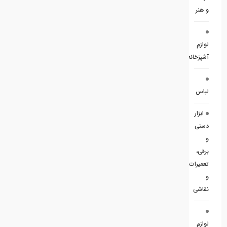
و هنر
لوازم
آشپزخانه
لباس
ابزار
دستی
و
برقی،
تعمیرات
و
نقاشی
لوازم