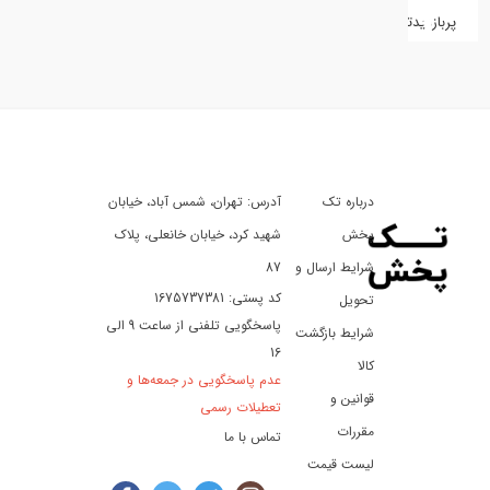
پربازدیدترین
کفش
کالای
دیجیتال
درباره تک
آدرس: تهران، شمس آباد، خیابان
ورزش،
سفر
پخش
شهید کرد، خیابان خانعلی، پلاک
و
شرایط ارسال و
87
تفریح
کد پستی: 1675737381
تحویل
پاسخگویی تلفنی از ساعت 9 الی
شرایط بازگشت
16
لوازم
کالا
عدم پاسخگویی در جمعه‌ها و
خودرو
قوانین و
تعطیلات رسمی
و
مقررات
تماس با ما
موتورسیکلت
لیست قیمت