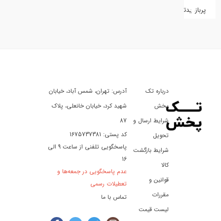
پربازدیدترین
کفش
کالای
دیجیتال
درباره تک
آدرس: تهران، شمس آباد، خیابان
ورزش،
سفر
پخش
شهید کرد، خیابان خانعلی، پلاک
و
شرایط ارسال و
87
تفریح
کد پستی: 1675737381
تحویل
پاسخگویی تلفنی از ساعت 9 الی
شرایط بازگشت
16
لوازم
کالا
عدم پاسخگویی در جمعه‌ها و
خودرو
قوانین و
تعطیلات رسمی
و
مقررات
تماس با ما
موتورسیکلت
لیست قیمت