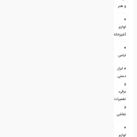
و هنر
لوازم
آشپزخانه
لباس
ابزار
دستی
و
برقی،
تعمیرات
و
نقاشی
لوازم