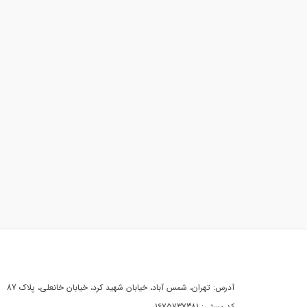
آدرس: تهران، شمس آباد، خیابان شهید کرد، خیابان خانعلی، پلاک 87
کد پستی: 1675737381