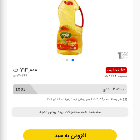
713,000 ت
%2 تخفیف
720,269 ت
تخفیف: 7,269 ت
بسته 3 عددی
X3
هر بسته: 2,139,000 ت
| به‌روزرسانی قیمت: پنج‌شنبه ۲۵ تیر ۱۴۰۵
مشاهده همه محصولات برند روغن غنچه
افزودن به سبد