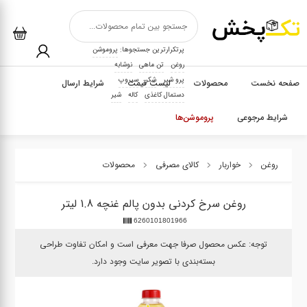
پرتکرارترین جستجوها:
پروموشن
روغن
تن ماهی
نوشابه
پرو شیر
شکر
سیروپ
صفحه نخست
محصولات
لیست قیمت
شرایط ارسال
دستمال کاغذی
کاله
شیر
شرایط مرجوعی
پروموشن‌ها
روغن
خواربار
کالای مصرفی
محصولات
روغن سرخ کردنی بدون پالم غنچه 1.8 لیتر
6260101801966
توجه: عکس محصول صرفا جهت معرفی است و امکان تفاوت طراحی
بسته‌بندی با تصویر سایت وجود دارد.