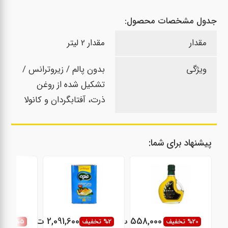
جدول مشخصات محصول:
مقدار
مقدار 2 لیتر
ویژگی
بدون پالم / زیروترانس /
تشکیل شده از روغن
ذرت، آفتابگردان و کانولا
پیشنهاد برای شما:
558,000 ت
2,091,600 ت
%20 تخفیف
%2 تخفیف
%5 تخفیف