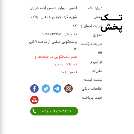
درباره تک
آدرس: تهران، شمس آباد، خیابان
پخش
شهید کرد، خیابان خانعلی، پلاک
شرایط ارسال و
87
کد پستی: 1675737381
تحویل
پاسخگویی تلفنی از ساعت 9 الی
شرایط بازگشت
16
کالا
عدم پاسخگویی در جمعه‌ها و
قوانین و
تعطیلات رسمی
مقررات
تماس با ما
لیست قیمت
اطلاعات بانکی
جهت پرداخت
021 - 91303226