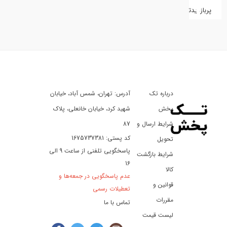
پربازدیدترین
کفش
کالای
دیجیتال
درباره تک
آدرس: تهران، شمس آباد، خیابان
ورزش،
سفر
پخش
شهید کرد، خیابان خانعلی، پلاک
و
شرایط ارسال و
87
تفریح
کد پستی: 1675737381
تحویل
پاسخگویی تلفنی از ساعت 9 الی
شرایط بازگشت
16
لوازم
کالا
عدم پاسخگویی در جمعه‌ها و
خودرو
قوانین و
تعطیلات رسمی
و
مقررات
تماس با ما
موتورسیکلت
لیست قیمت