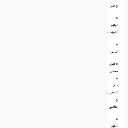
و هنر
لوازم
آشپزخانه
لباس
ابزار
دستی
و
برقی،
تعمیرات
و
نقاشی
لوازم