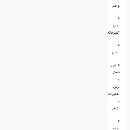
و هنر
لوازم
آشپزخانه
لباس
ابزار
دستی
و
برقی،
تعمیرات
و
نقاشی
لوازم