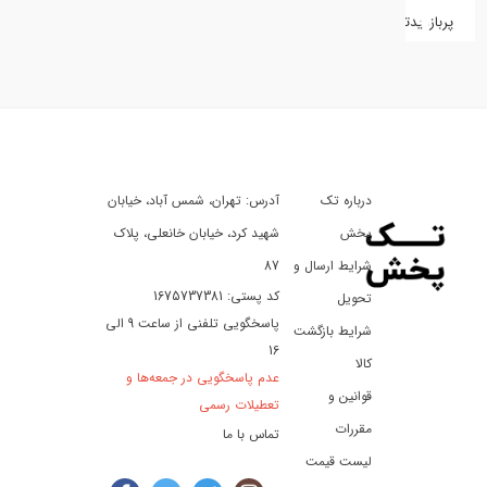
پربازدیدترین
کفش
کالای
دیجیتال
درباره تک
آدرس: تهران، شمس آباد، خیابان
ورزش،
سفر
پخش
شهید کرد، خیابان خانعلی، پلاک
و
شرایط ارسال و
87
تفریح
کد پستی: 1675737381
تحویل
پاسخگویی تلفنی از ساعت 9 الی
شرایط بازگشت
16
لوازم
کالا
عدم پاسخگویی در جمعه‌ها و
خودرو
قوانین و
تعطیلات رسمی
و
مقررات
تماس با ما
موتورسیکلت
لیست قیمت