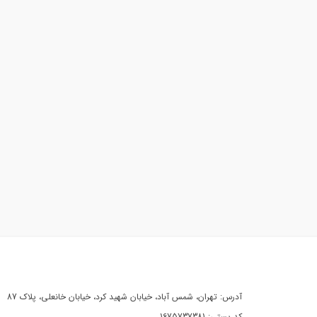
آدرس: تهران، شمس آباد، خیابان شهید کرد، خیابان خانعلی، پلاک 87
کد پستی: 1675737381