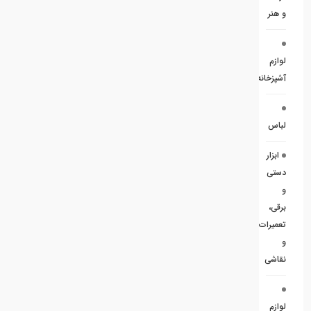
و هنر
لوازم
آشپزخانه
لباس
ابزار
دستی
و
برقی،
تعمیرات
و
نقاشی
لوازم