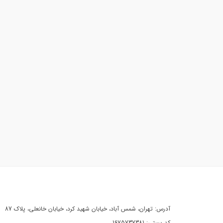
آدرس: تهران، شمس آباد، خیابان شهید کرد، خیابان خانعلی، پلاک 87
کد پستی: 1675737381