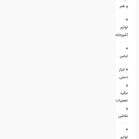
و هنر
لوازم
آشپزخانه
لباس
ابزار
دستی
و
برقی،
تعمیرات
و
نقاشی
لوازم