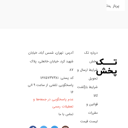
پربازدیدترین
کفش
کالای
دیجیتال
درباره تک
آدرس: تهران، شمس آباد، خیابان
ورزش،
سفر
پخش
شهید کرد، خیابان خانعلی، پلاک
و
شرایط ارسال و
87
تفریح
کد پستی: 1675737381
تحویل
پاسخگویی تلفنی از ساعت 9 الی
شرایط بازگشت
16
لوازم
کالا
عدم پاسخگویی در جمعه‌ها و
خودرو
قوانین و
تعطیلات رسمی
و
مقررات
تماس با ما
موتورسیکلت
لیست قیمت