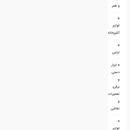
و هنر
لوازم
آشپزخانه
لباس
ابزار
دستی
و
برقی،
تعمیرات
و
نقاشی
لوازم