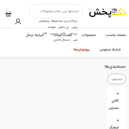
پرتکرارترین جستجوها:
پروموشن
روغن
تن ماهی
نوشابه
پرو شیر
شکر
سیروپ
کاله
صفحه نخست
محصولات
لیست قیمت
شرایط ارسال
شیر
دستمال کاغذی
شرایط مرجوعی
پروموشن‌ها
دسته‌بندی‌ها:
کالای
مصرفی
فرهنگ