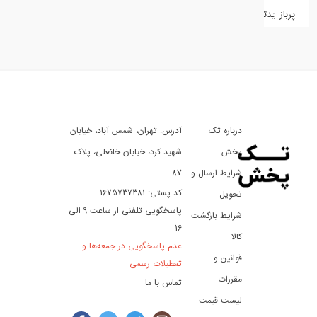
پربازدیدترین
کفش
کالای
دیجیتال
درباره تک
آدرس: تهران، شمس آباد، خیابان
ورزش،
سفر
پخش
شهید کرد، خیابان خانعلی، پلاک
و
شرایط ارسال و
87
تفریح
کد پستی: 1675737381
تحویل
پاسخگویی تلفنی از ساعت 9 الی
شرایط بازگشت
16
لوازم
کالا
عدم پاسخگویی در جمعه‌ها و
خودرو
قوانین و
تعطیلات رسمی
و
مقررات
تماس با ما
موتورسیکلت
لیست قیمت