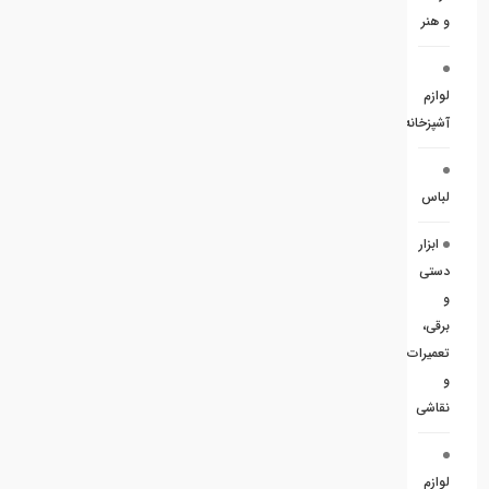
و هنر
لوازم
آشپزخانه
لباس
ابزار
دستی
و
برقی،
تعمیرات
و
نقاشی
لوازم