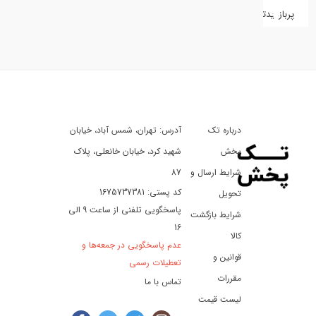
پربازدیدترین
کفش
کالای
دیجیتال
درباره تک
آدرس: تهران، شمس آباد، خیابان
ورزش،
سفر
پخش
شهید کرد، خیابان خانعلی، پلاک
و
شرایط ارسال و
87
تفریح
کد پستی: 1675737381
تحویل
پاسخگویی تلفنی از ساعت 9 الی
شرایط بازگشت
16
لوازم
کالا
عدم پاسخگویی در جمعه‌ها و
خودرو
قوانین و
تعطیلات رسمی
و
مقررات
تماس با ما
موتورسیکلت
لیست قیمت