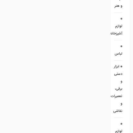
و هنر
لوازم
آشپزخانه
لباس
ابزار
دستی
و
برقی،
تعمیرات
و
نقاشی
لوازم