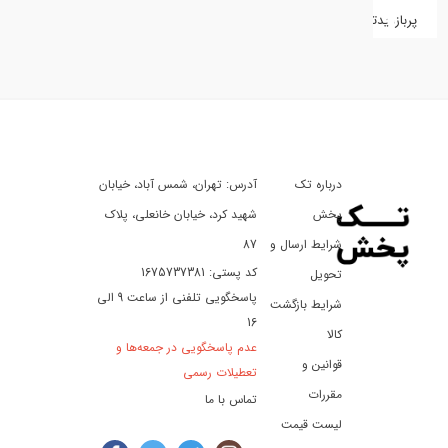
پربازدیدترین
کفش
کالای
دیجیتال
درباره تک
آدرس: تهران، شمس آباد، خیابان
ورزش،
سفر
پخش
شهید کرد، خیابان خانعلی، پلاک
و
شرایط ارسال و
87
تفریح
کد پستی: 1675737381
تحویل
پاسخگویی تلفنی از ساعت 9 الی
شرایط بازگشت
16
لوازم
کالا
عدم پاسخگویی در جمعه‌ها و
خودرو
قوانین و
تعطیلات رسمی
و
مقررات
تماس با ما
موتورسیکلت
لیست قیمت