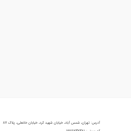
آدرس: تهران، شمس آباد، خیابان شهید کرد، خیابان خانعلی، پلاک 87
کد پستی: 1675737381