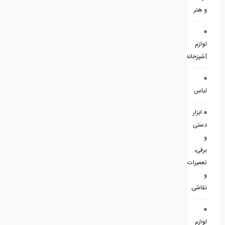
و هنر
لوازم
آشپزخانه
لباس
ابزار
دستی
و
برقی،
تعمیرات
و
نقاشی
لوازم