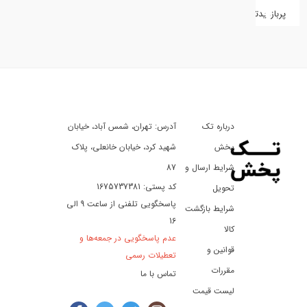
پربازدیدترین
کفش
کالای
دیجیتال
درباره تک
آدرس: تهران، شمس آباد، خیابان
ورزش،
سفر
پخش
شهید کرد، خیابان خانعلی، پلاک
و
شرایط ارسال و
87
تفریح
کد پستی: 1675737381
تحویل
پاسخگویی تلفنی از ساعت 9 الی
شرایط بازگشت
16
لوازم
کالا
عدم پاسخگویی در جمعه‌ها و
خودرو
قوانین و
تعطیلات رسمی
و
مقررات
تماس با ما
موتورسیکلت
لیست قیمت