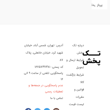
پربازدیدترین
کفش
کالای
دیجیتال
درباره تک
آدرس: تهران، شمس آباد، خیابان
ورزش،
سفر
پخش
شهید کرد، خیابان خانعلی، پلاک
و
شرایط ارسال و
87
تفریح
کد پستی: 1675737381
تحویل
پاسخگویی تلفنی از ساعت 9 الی
شرایط بازگشت
16
لوازم
کالا
عدم پاسخگویی در جمعه‌ها و
خودرو
قوانین و
تعطیلات رسمی
و
مقررات
تماس با ما
موتورسیکلت
لیست قیمت