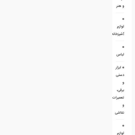
و هنر
لوازم
آشپزخانه
لباس
ابزار
دستی
و
برقی،
تعمیرات
و
نقاشی
لوازم