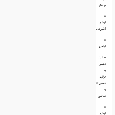
و هنر
لوازم
آشپزخانه
لباس
ابزار
دستی
و
برقی،
تعمیرات
و
نقاشی
لوازم