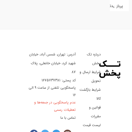
پربازدیدترین
کفش
کالای
دیجیتال
درباره تک
آدرس: تهران، شمس آباد، خیابان
ورزش،
سفر
پخش
شهید کرد، خیابان خانعلی، پلاک
و
شرایط ارسال و
87
تفریح
کد پستی: 1675737381
تحویل
پاسخگویی تلفنی از ساعت 9 الی
شرایط بازگشت
16
لوازم
کالا
عدم پاسخگویی در جمعه‌ها و
خودرو
قوانین و
تعطیلات رسمی
و
مقررات
تماس با ما
موتورسیکلت
لیست قیمت