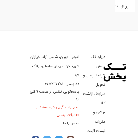
پربازدیدترین
کفش
کالای
دیجیتال
درباره تک
آدرس: تهران، شمس آباد، خیابان
ورزش،
سفر
پخش
شهید کرد، خیابان خانعلی، پلاک
و
شرایط ارسال و
87
تفریح
کد پستی: 1675737381
تحویل
پاسخگویی تلفنی از ساعت 9 الی
شرایط بازگشت
16
لوازم
کالا
عدم پاسخگویی در جمعه‌ها و
خودرو
قوانین و
تعطیلات رسمی
و
مقررات
تماس با ما
موتورسیکلت
لیست قیمت