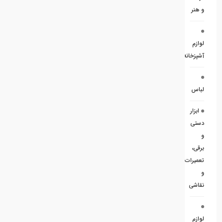
و هنر
لوازم
آشپزخانه
لباس
ابزار
دستی
و
برقی،
تعمیرات
و
نقاشی
لوازم