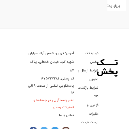
پربازدیدترین
کفش
کالای
دیجیتال
درباره تک
آدرس: تهران، شمس آباد، خیابان
ورزش،
سفر
پخش
شهید کرد، خیابان خانعلی، پلاک
و
شرایط ارسال و
87
تفریح
کد پستی: 1675737381
تحویل
پاسخگویی تلفنی از ساعت 9 الی
شرایط بازگشت
16
لوازم
کالا
عدم پاسخگویی در جمعه‌ها و
خودرو
قوانین و
تعطیلات رسمی
و
مقررات
تماس با ما
موتورسیکلت
لیست قیمت