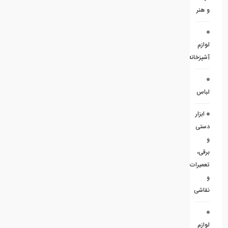
و هنر
لوازم
آشپزخانه
لباس
ابزار
دستی
و
برقی،
تعمیرات
و
نقاشی
لوازم