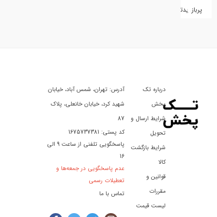
پربازدیدترین
کفش
کالای
دیجیتال
درباره تک
آدرس: تهران، شمس آباد، خیابان
ورزش،
سفر
پخش
شهید کرد، خیابان خانعلی، پلاک
و
شرایط ارسال و
87
تفریح
کد پستی: 1675737381
تحویل
پاسخگویی تلفنی از ساعت 9 الی
شرایط بازگشت
16
لوازم
کالا
عدم پاسخگویی در جمعه‌ها و
خودرو
قوانین و
تعطیلات رسمی
و
مقررات
تماس با ما
موتورسیکلت
لیست قیمت