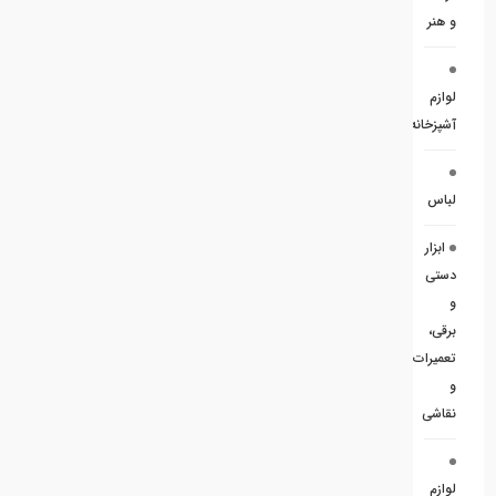
و هنر
لوازم
آشپزخانه
لباس
ابزار
دستی
و
برقی،
تعمیرات
و
نقاشی
لوازم