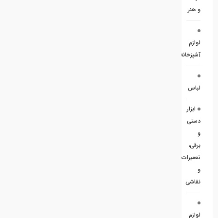
و هنر
لوازم
آشپزخانه
لباس
ابزار
دستی
و
برقی،
تعمیرات
و
نقاشی
لوازم