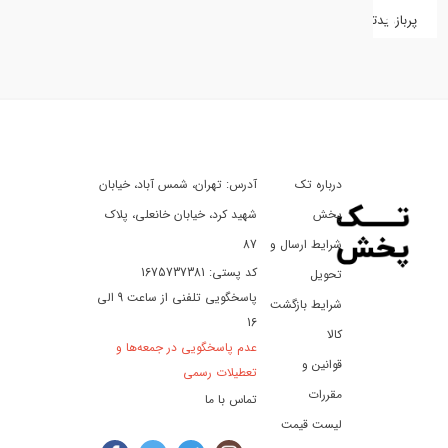
پربازدیدترین
کفش
کالای
دیجیتال
درباره تک
آدرس: تهران، شمس آباد، خیابان
ورزش،
سفر
پخش
شهید کرد، خیابان خانعلی، پلاک
و
شرایط ارسال و
87
تفریح
کد پستی: 1675737381
تحویل
پاسخگویی تلفنی از ساعت 9 الی
شرایط بازگشت
16
لوازم
کالا
عدم پاسخگویی در جمعه‌ها و
خودرو
قوانین و
تعطیلات رسمی
و
مقررات
تماس با ما
موتورسیکلت
لیست قیمت