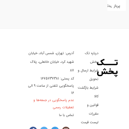
پربازدیدترین
کفش
کالای
دیجیتال
درباره تک
آدرس: تهران، شمس آباد، خیابان
ورزش،
سفر
پخش
شهید کرد، خیابان خانعلی، پلاک
و
شرایط ارسال و
87
تفریح
کد پستی: 1675737381
تحویل
پاسخگویی تلفنی از ساعت 9 الی
شرایط بازگشت
16
لوازم
کالا
عدم پاسخگویی در جمعه‌ها و
خودرو
قوانین و
تعطیلات رسمی
و
مقررات
تماس با ما
موتورسیکلت
لیست قیمت