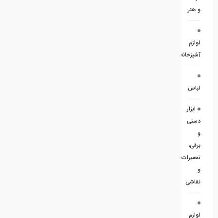
و هنر
لوازم
آشپزخانه
لباس
ابزار
دستی
و
برقی،
تعمیرات
و
نقاشی
لوازم