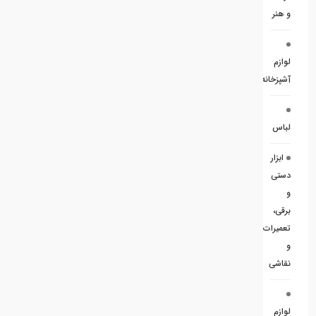
و هنر
لوازم
آشپزخانه
لباس
ابزار
دستی
و
برقی،
تعمیرات
و
نقاشی
لوازم