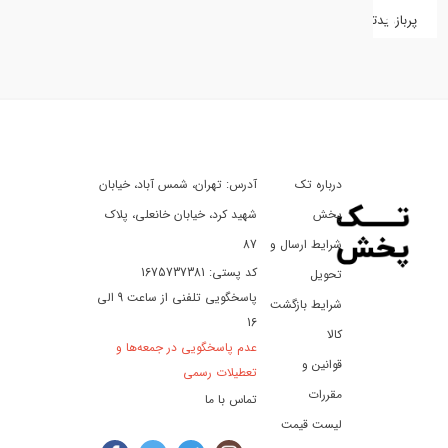
پربازدیدترین
کفش
کالای
دیجیتال
درباره تک
آدرس: تهران، شمس آباد، خیابان
ورزش،
سفر
پخش
شهید کرد، خیابان خانعلی، پلاک
و
شرایط ارسال و
87
تفریح
کد پستی: 1675737381
تحویل
پاسخگویی تلفنی از ساعت 9 الی
شرایط بازگشت
16
لوازم
کالا
عدم پاسخگویی در جمعه‌ها و
خودرو
قوانین و
تعطیلات رسمی
و
مقررات
تماس با ما
موتورسیکلت
لیست قیمت