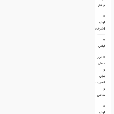
و هنر
لوازم
آشپزخانه
لباس
ابزار
دستی
و
برقی،
تعمیرات
و
نقاشی
لوازم