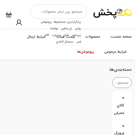
پرتکرارترین جستجوها:
پروموشن
روغن
تن ماهی
نوشابه
پرو شیر
شکر
سیروپ
کاله
صفحه نخست
محصولات
لیست قیمت
شرایط ارسال
شیر
دستمال کاغذی
شرایط مرجوعی
پروموشن‌ها
دسته‌بندی‌ها:
کالای
مصرفی
فرهنگ