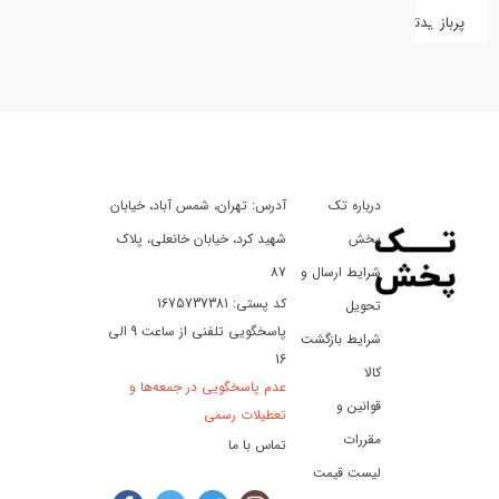
پربازدیدترین
کفش
کالای
دیجیتال
درباره تک
آدرس: تهران، شمس آباد، خیابان
ورزش،
سفر
پخش
شهید کرد، خیابان خانعلی، پلاک
و
شرایط ارسال و
87
تفریح
کد پستی: 1675737381
تحویل
پاسخگویی تلفنی از ساعت 9 الی
شرایط بازگشت
16
لوازم
کالا
عدم پاسخگویی در جمعه‌ها و
خودرو
قوانین و
تعطیلات رسمی
و
مقررات
تماس با ما
موتورسیکلت
لیست قیمت