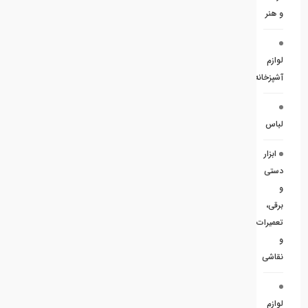
و هنر
لوازم
آشپزخانه
لباس
ابزار
دستی
و
برقی،
تعمیرات
و
نقاشی
لوازم