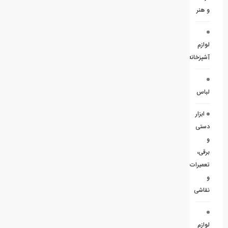
و هنر
لوازم
آشپزخانه
لباس
ابزار
دستی
و
برقی،
تعمیرات
و
نقاشی
لوازم