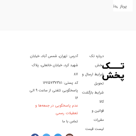
پربازدیدترین
کفش
کالای
دیجیتال
درباره تک
آدرس: تهران، شمس آباد، خیابان
ورزش،
سفر
پخش
شهید کرد، خیابان خانعلی، پلاک
و
شرایط ارسال و
87
تفریح
کد پستی: 1675737381
تحویل
پاسخگویی تلفنی از ساعت 9 الی
شرایط بازگشت
16
لوازم
کالا
عدم پاسخگویی در جمعه‌ها و
خودرو
قوانین و
تعطیلات رسمی
و
مقررات
تماس با ما
موتورسیکلت
لیست قیمت