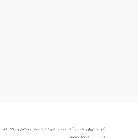
آدرس: تهران، شمس آباد، خیابان شهید کرد، خیابان خانعلی، پلاک 87
کد پستی: 1675737381