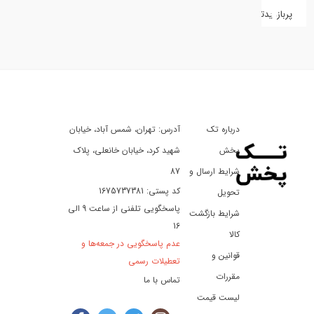
پربازدیدترین
کفش
کالای
دیجیتال
درباره تک
آدرس: تهران، شمس آباد، خیابان
ورزش،
سفر
پخش
شهید کرد، خیابان خانعلی، پلاک
و
شرایط ارسال و
87
تفریح
کد پستی: 1675737381
تحویل
پاسخگویی تلفنی از ساعت 9 الی
شرایط بازگشت
16
لوازم
کالا
عدم پاسخگویی در جمعه‌ها و
خودرو
قوانین و
تعطیلات رسمی
و
مقررات
تماس با ما
موتورسیکلت
لیست قیمت