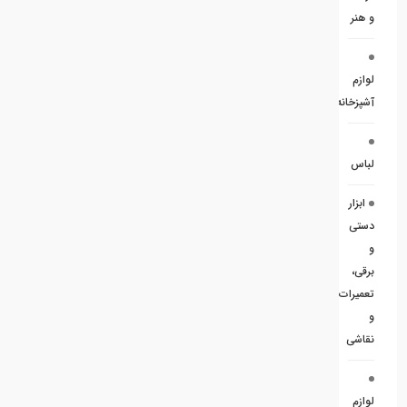
و هنر
لوازم
آشپزخانه
لباس
ابزار
دستی
و
برقی،
تعمیرات
و
نقاشی
لوازم