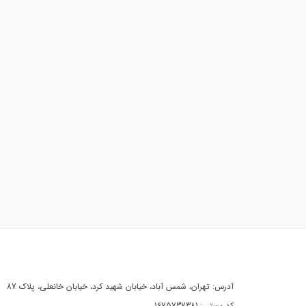
آدرس: تهران، شمس آباد، خیابان شهید کرد، خیابان خانعلی، پلاک 87
کد پستی: 1675737381