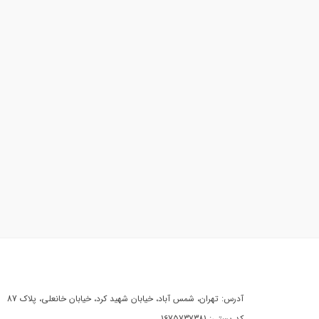
آدرس: تهران، شمس آباد، خیابان شهید کرد، خیابان خانعلی، پلاک 87
کد پستی: 1675737381