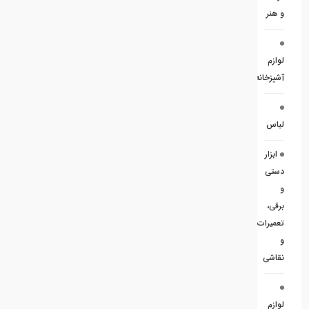
و هنر
لوازم
آشپزخانه
لباس
ابزار
دستی
و
برقی،
تعمیرات
و
نقاشی
لوازم