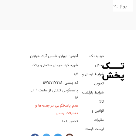
پربازدیدترین
کفش
کالای
دیجیتال
درباره تک
آدرس: تهران، شمس آباد، خیابان
ورزش،
سفر
پخش
شهید کرد، خیابان خانعلی، پلاک
و
شرایط ارسال و
87
تفریح
کد پستی: 1675737381
تحویل
پاسخگویی تلفنی از ساعت 9 الی
شرایط بازگشت
16
لوازم
کالا
عدم پاسخگویی در جمعه‌ها و
خودرو
قوانین و
تعطیلات رسمی
و
مقررات
تماس با ما
موتورسیکلت
لیست قیمت