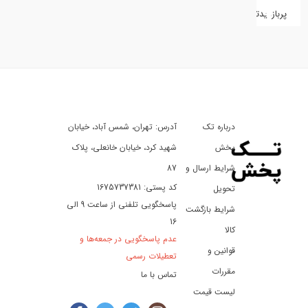
پربازدیدترین
کفش
کالای
دیجیتال
درباره تک
آدرس: تهران، شمس آباد، خیابان
ورزش،
سفر
پخش
شهید کرد، خیابان خانعلی، پلاک
و
شرایط ارسال و
87
تفریح
کد پستی: 1675737381
تحویل
پاسخگویی تلفنی از ساعت 9 الی
شرایط بازگشت
16
لوازم
کالا
عدم پاسخگویی در جمعه‌ها و
خودرو
قوانین و
تعطیلات رسمی
و
مقررات
تماس با ما
موتورسیکلت
لیست قیمت