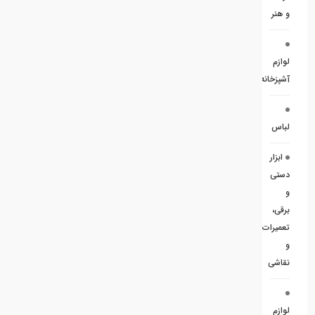
و هنر
لوازم
آشپزخانه
لباس
ابزار
دستی
و
برقی،
تعمیرات
و
نقاشی
لوازم