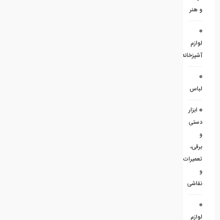
و هنر
لوازم
آشپزخانه
لباس
ابزار
دستی
و
برقی،
تعمیرات
و
نقاشی
لوازم