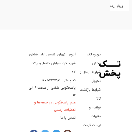
پربازدیدترین
کفش
کالای
دیجیتال
درباره تک
آدرس: تهران، شمس آباد، خیابان
ورزش،
سفر
پخش
شهید کرد، خیابان خانعلی، پلاک
و
شرایط ارسال و
87
تفریح
کد پستی: 1675737381
تحویل
پاسخگویی تلفنی از ساعت 9 الی
شرایط بازگشت
16
لوازم
کالا
عدم پاسخگویی در جمعه‌ها و
خودرو
قوانین و
تعطیلات رسمی
و
مقررات
تماس با ما
موتورسیکلت
لیست قیمت