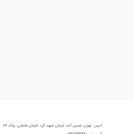
آدرس: تهران، شمس آباد، خیابان شهید کرد، خیابان خانعلی، پلاک 87
کد پستی: 1675737381